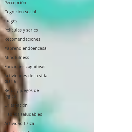
Percepción
Cognición social
Juegos
Películas y series
Recomendaciones
#aprendiendoencasa
Mindfulness
Funciones cognitivas
Actividades de la vida
diaria
Retos y juegos de
lógica
Orientación
Hábitos saludables
Actividad física