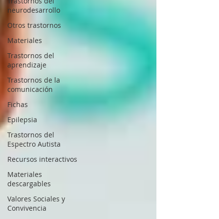
Trastornos del
neurodesarrollo
Otros trastornos
Materiales
Trastornos del
aprendizaje
Trastornos de la
comunicación
Fichas
Epilepsia
Trastornos del
Espectro Autista
Recursos interactivos
Materiales
descargables
Valores Sociales y
Convivencia