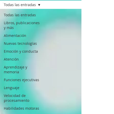
Todas las entradas
Todas las entradas
Libros, publicaciones
y más
Alimentación
Nuevas tecnologías
Emoción y conducta
Atención
Aprendizaje y
memoria
Funciones ejecutivas
Lenguaje
Velocidad de
procesamiento
Habilidades motoras