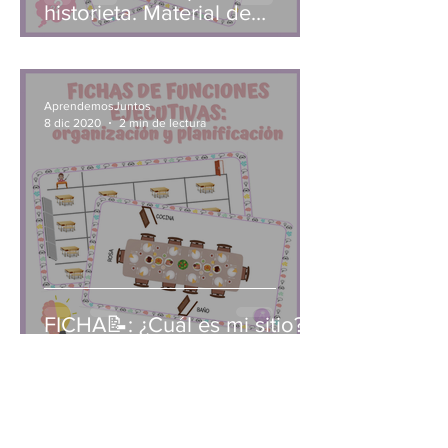
historieta. Material de
cognición social.
AprendemosJuntos
8 dic 2020
2 min de lectura
FICHA📝: ¿Cuál es mi sitio?
AprendemosJuntos
2 dic 2020
2 min de lectura