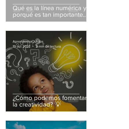
Qué es la línea numérica y
porqué es tan importante
para el aprendizaje de las
matemáticas 📏
AprendemosJuntos
19 oct 2022
2 min de lectura
¿Cómo podemos fomentar
la creatividad? 💡