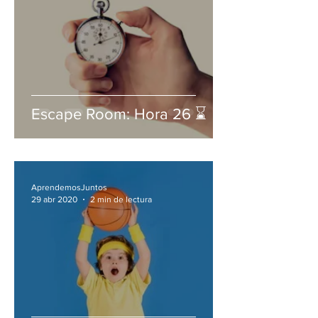
Escape Room: Hora 26 ⌛
AprendemosJuntos
29 abr 2020
2 min de lectura