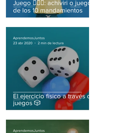
Juego 🤾🏻‍♀️: achiviri o juego
de los 10 mandamientos
AprendemosJuntos
23 abr 2020
2 min de lectura
El ejercicio físico a través de
juegos 🎲
AprendemosJuntos