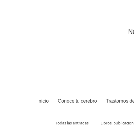
N
Inicio
Conoce tu cerebro
Trastornos de
Todas las entradas
Libros, publicacio