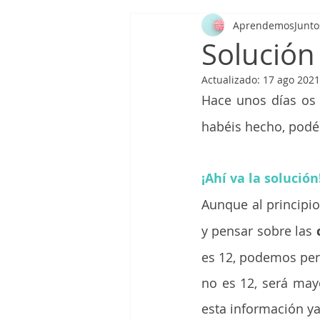
AprendemosJunto
Aprendizaje y memoria
Funcion
Solución 
Actualizado:
17 ago 2021
Percepción
Cognición social
Hace unos días os
habéis hecho, podéi
Mindfulness
Funciones cognitiv
¡Ahí va la solución
Hábitos saludables
Actividad fís
Aunque al principio
y pensar sobre las 
es 12, podemos pen
Trastornos del aprendizaje
Tras
no es 12, será mayo
esta información y