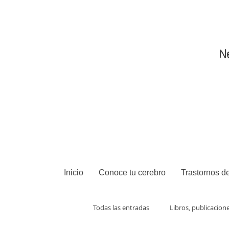
N
Inicio
Conoce tu cerebro
Trastornos de
Todas las entradas
Libros, publicacion