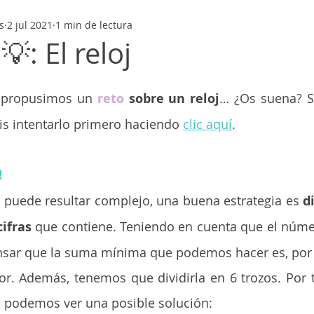
s
2 jul 2021
1 min de lectura
es ejecutivas
Lenguaje
Velocidad de procesamiento
Habi
💡: El reloj
Juegos
Películas y series
Recomendaciones
#aprendie
 propusimos un 
reto
 sobre un reloj
… ¿Os suena? Si
s intentarlo primero haciendo 
clic aquí
.
as
Actividades de la vida diaria
Retos y juegos de lógica
Or
!
ica
Trastornos del neurodesarrollo
Otros trastornos
Mate
 puede resultar complejo, una buena estrategia es 
d
cifras
 que contiene. Teniendo en cuenta que el núm
sar que la suma mínima que podemos hacer es, por ta
tornos de la comunicación
Fichas
Epilepsia
r. Además, tenemos que dividirla en 6 trozos. Por t
a podemos ver una posible solución: 