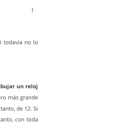
lidades motoras
ndoencasa
 todavía no lo 
ientación
riales
ibujar un reloj
ero más grande 
nto, de 12. Si 
anto, con toda 