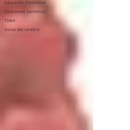
Educación Emocional
Síndromes Genéticos
TDAH
Zonas del cerebro