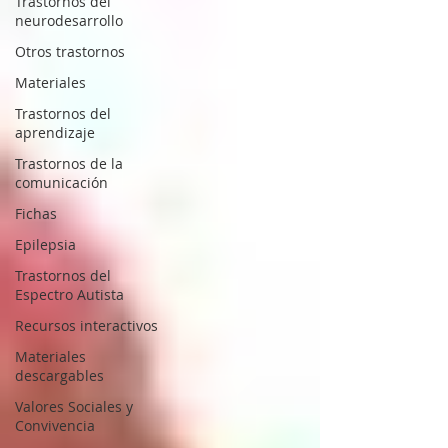
Trastornos del
neurodesarrollo
Otros trastornos
Materiales
Trastornos del
aprendizaje
Trastornos de la
comunicación
Fichas
Epilepsia
Trastornos del
Espectro Autista
Recursos interactivos
Materiales
descargables
Valores Sociales y
Convivencia