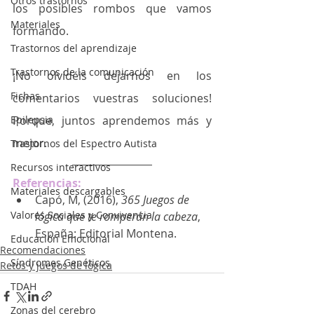
Otros trastornos
los posibles rombos que vamos 
Materiales
formando.
Trastornos del aprendizaje
Trastornos de la comunicación
¡No olvidéis dejarnos en los 
Fichas
comentarios vuestras soluciones! 
Porque, juntos aprendemos más y 
Epilepsia
mejor. 
Trastornos del Espectro Autista
Recursos interactivos
Referencias:
Materiales descargables
Capó, M, (2016), 
365 Juegos de 
Valores Sociales y Convivencia
lógica que te romperán la cabeza
, 
España: Editorial Montena.
Educación Emocional
Recomendaciones
Síndromes Genéticos
Retos y juegos de lógica
TDAH
Zonas del cerebro