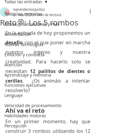
Todas las entradas
AprendemosJuntos
Todas las entradas
27 nov 2020
1 min de lectura
Reto💭: Los 5 rombos
Libros, publicaciones y más
En la entrada de hoy proponemos un 
Alimentación
desafío
 con el que poner en marcha 
Nuevas tecnologías
nuestro ingenio y nuestra 
Emoción y conducta
creatividad. Para hacerlo solo se 
Atención
necesitan 
12 palillos de dientes o 
Aprendizaje y memoria
cerillas
.  ¿Os animáis a intentar 
Funciones ejecutivas
resolverlo?
Lenguaje
Velocidad de procesamiento
Ahí va el reto
Habilidades motoras
En un primer momento, hay que 
Percepción
construir 3 rombos utilizando los 12 