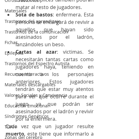
Otros trastornos
matar al resto de jugadores.
Materiales
Sota de bastos
: enfermera. Esta 
Trastornos del aprendizaje
persona se encargará de revivir a 
aquellos que hayan sido 
Trastornos de la comunicación
asesinados por el ladrón, 
Fichas
lanzándoles un beso.
Cartas al azar
: victimas. Se 
Epilepsia
necesitarán tantas cartas como 
Trastornos del Espectro Autista
jugadores haya, teniendo en 
cuenta a los personajes 
Recursos interactivos
anteriores. Estos jugadores 
Materiales descargables
tendrán que estar muy atentos 
Valores Sociales y Convivencia
para ver qué ocurre durante el 
juego, ya que podrán ser 
Educación Emocional
asesinados por el ladrón y revivir 
Síndromes Genéticos
por la enfermera. 
Cada vez que un jugador resulte 
TDAH
muerto
, este tiene que informarlo a 
Zonas del cerebro