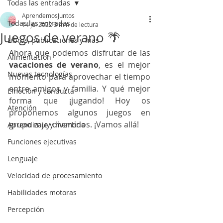
Todas las entradas
AprendemosJuntos
Todas las entradas
14 jul 2022
3 min de lectura
Juegos de verano 🌴
Libros, publicaciones y más
Ahora que podemos disfrutar de las 
Alimentación
vacaciones de verano
, es el mejor 
Nuevas tecnologías
momento para aprovechar el tiempo 
entre amigos y familia. Y qué mejor 
Emoción y conducta
forma que ¡jugando! Hoy os 
Atención
proponemos algunos juegos en 
grupo muy divertidos. ¡Vamos allá!
Aprendizaje y memoria
Funciones ejecutivas
Lenguaje
Velocidad de procesamiento
Habilidades motoras
Percepción