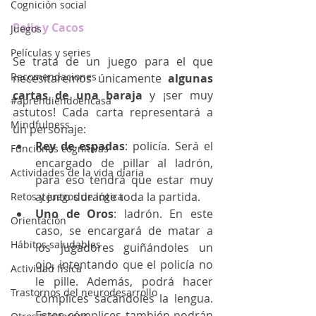
Cognición social
Polis y Cacos
Juegos
Películas y series
Se trata de un juego para el que 
Recomendaciones
necesitaremos únicamente 
algunas 
cartas de una baraja
 y ¡ser muy 
#aprendiendoencasa
astutos! Cada carta representará a 
Mindfulness
un personaje:
Rey de espadas
: policía. Será el 
Funciones cognitivas
encargado de pillar al ladrón, 
Actividades de la vida diaria
para eso tendrá que estar muy 
atento durante toda la partida.
Retos y juegos de lógica
Uno de Oros
: ladrón. En este 
Orientación
caso, se encargará de matar a 
Hábitos saludables
los jugadores guiñándoles un 
ojo, intentando que el policía no 
Actividad física
le pille. Además, podrá hacer 
Trastornos del neurodesarrollo
cómplices sacándoles la lengua. 
Estos cómplices también podrán 