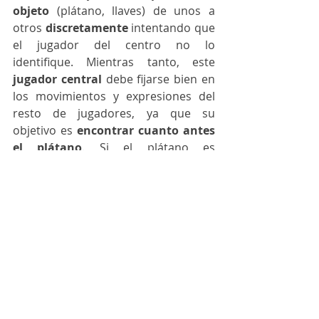
objeto
 (plátano, llaves) de unos a 
otros 
discretamente
 intentando que 
el jugador del centro no lo 
identifique. Mientras tanto, este 
jugador central
 debe fijarse bien en 
los movimientos y expresiones del 
resto de jugadores, ya que su 
objetivo es 
encontrar cuanto antes 
el plátano
. Si el plátano es 
descubierto, el jugador que lo tenía 
en ese momento pasa a la posición 
central.
¡Esperamos que os gusten estas 
recomendaciones!
Juegos
Recomendaciones