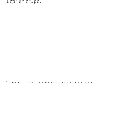
jugar en grupo.
Como podéis comprobar se pueden 
hacer muchas variaciones sobre este 
juego. Así que, si estas interesado, 
¡solo tienes que descargarlo 
pinchando en los siguientes archivos!
¡Al_rescate!_Nivel_1
.pdf
Descargar PDF • 1.10MB