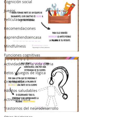
Cognición social
Juegos
Películas y series
Recomendaciones
#aprendiendoencasa
Mindfulness
Funciones cognitivas
Actividades de la vida diaria
Retos y juegos de lógica
Orientación
Hábitos saludables
Actividad física
Trastornos del neurodesarrollo