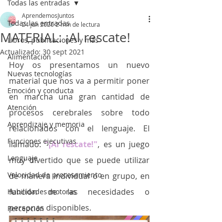
Todas las entradas
AprendemosJuntos
Todas las entradas
24 jun 2020
2 min de lectura
MATERIAL: ¡Al rescate!
Libros, publicaciones y más
Actualizado:
30 sept 2021
Alimentación
Hoy os presentamos un nuevo 
Nuevas tecnologías
material que nos va a permitir poner 
Emoción y conducta
en marcha una gran cantidad de 
Atención
procesos cerebrales sobre todo 
Aprendizaje y memoria
relacionados con el lenguaje. El 
Funciones ejecutivas
llamado: 
"¡Al rescate!"
, es un juego 
Lenguaje
muy divertido que se puede utilizar 
Velocidad de procesamiento
de manera individual o en grupo, en 
función de las necesidades o 
Habilidades motoras
personas disponibles. 
Percepción