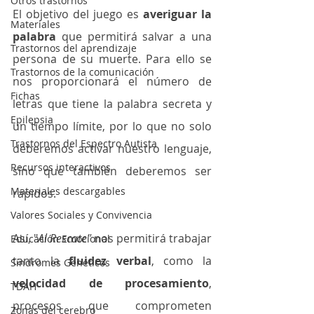
Otros trastornos
El objetivo del juego es 
averiguar la 
Materiales
palabra
 que permitirá salvar a una 
Trastornos del aprendizaje
persona de su muerte. Para ello se 
Trastornos de la comunicación
nos proporcionará el número de 
Fichas
letras que tiene la palabra secreta y 
Epilepsia
un tiempo límite, por lo que no solo 
Trastornos del Espectro Autista
deberemos activar nuestro lenguaje, 
Recursos interactivos
sino que también deberemos ser 
Materiales descargables
rápidos. 
Valores Sociales y Convivencia
Así, "
Al Rescate"
 nos permitirá trabajar 
Educación Emocional
tanto la 
fluidez verbal
, como la 
Síndromes Genéticos
velocidad de procesamiento
, 
TDAH
procesos que comprometen 
Zonas del cerebro