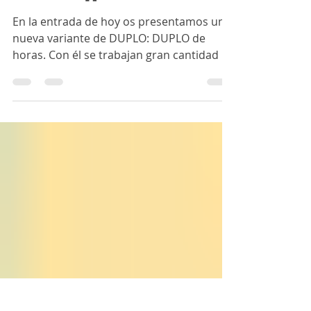
14 mar 2023
3 min de lectura
MATERIAL 🧩: DUPLO DE
HORAS ⏰
En la entrada de hoy os presentamos una
nueva variante de DUPLO: DUPLO de
horas. Con él se trabajan gran cantidad de
procesos cognitivos...