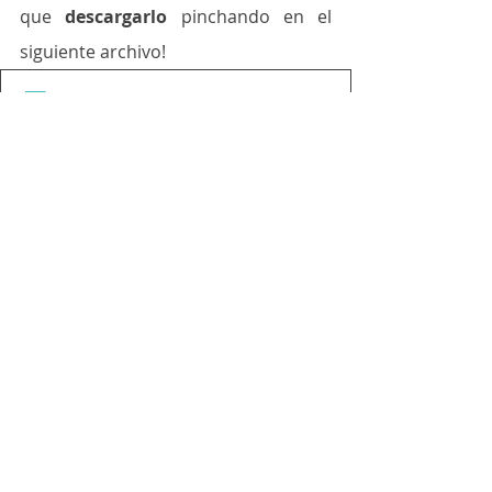
que 
descargarlo
 pinchando en el 
siguiente archivo!
Ideas principales
.pdf
Descargar PDF • 326KB
⚠️Recomendación
: aconsejamos 
imprimir una página del material por 
hoja y juntar ambas caras para crear 
una única ficha que al plastificar 
pueda servir para elaborar muchas 
más síntesis de textos.
Puedes dejarnos en los comentarios 
fotos que quieras compartir 