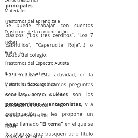
Otros trastornos
principales
.
Materiales
Trastornos del aprendizaje
Se puede trabajar con cuentos 
Trastornos de la comunicación
clásicos (“Los tres cerditos”, “Los 7 
Fichas
cabritillos”, “Caperucita Roja”...) o 
Epilepsia
textos del colegio.
Trastornos del Espectro Autista
Recursos interactivos
Para realizar esta actividad, en la 
Materiales descargables
primera ficha colocamos preguntas 
sencillas, como quiénes son los 
Valores Sociales y Convivencia
protagonistas y antagonistas
, y a 
Educación Emocional
continuación se les propone un 
Síndromes Genéticos
juego llamado 
“El tema”
 en el que se 
TDAH
les plantea que busquen otro título 
Zonas del cerebro