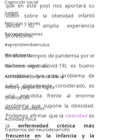
Cognición social
que en este post nos aportará su 
Juegos
visión sobre la obesidad infantil 
Películas y series
desde su amplia experiencia 
Recomendaciones
profesional.
#aprendiendoencasa
Mindfulness
En estos tiempos de pandemia por el 
dichoso virus (Covid-19), es bueno 
Funciones cognitivas
considerar que este problema de 
Actividades de la vida diaria
salud, globalmente considerado, es 
Retos y juegos de lógica
una anécdota frente al enorme 
Orientación
problema que supone la obesidad. 
Hábitos saludables
Podemos afirmar que la 
obesidad
 es 
Actividad física
la 
enfermedad crónica más 
Trastornos del neurodesarrollo
frecuente en la infancia y la 