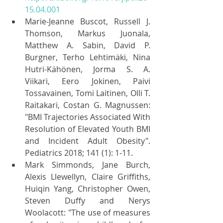
15.04.001
Marie-Jeanne Buscot, Russell J. 
Thomson, Markus Juonala, 
Matthew A. Sabin, David P. 
Burgner, Terho Lehtimäki, Nina 
Hutri-Kähönen, Jorma S. A. 
Viikari, Eero Jokinen, Paivi 
Tossavainen, Tomi Laitinen, Olli T. 
Raitakari, Costan G. Magnussen: 
"BMI Trajectories Associated With 
Resolution of Elevated Youth BMI 
and Incident Adult Obesity". 
Pediatrics 2018; 141 (1): 1-11.
Mark Simmonds, Jane Burch, 
Alexis Llewellyn, Claire Griffiths, 
Huiqin Yang, Christopher Owen, 
Steven Duffy and Nerys 
Woolacott: "The use of measures 