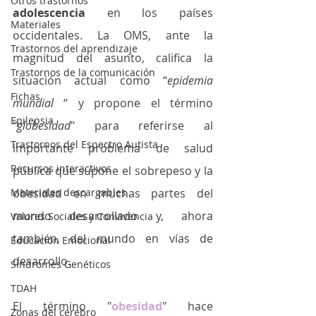
Otros trastornos
adolescencia
 en los países 
Materiales
occidentales. La OMS, ante la 
Trastornos del aprendizaje
magnitud del asunto, califica la 
Trastornos de la comunicación
situación actual como “
epidemia 
Fichas
mundial
 “ y propone el término 
Epilepsia
"
globesidad
" para referirse al 
Trastornos del Espectro Autista
importante problema de salud 
Recursos interactivos
pública que supone el sobrepeso y la 
Materiales descargables
obesidad en muchas partes del 
mundo desarrollado y, ahora 
Valores Sociales y Convivencia
también, del mundo en vías de 
Educación Emocional
desarrollo. 
Síndromes Genéticos
TDAH
El término "
obesidad
" hace 
Zonas del cerebro