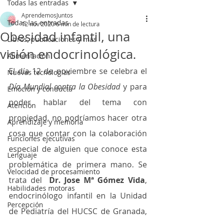
Todas las entradas
AprendemosJuntos
Todas las entradas
12 nov 2020
6 min de lectura
Obesidad infantil, una
Libros, publicaciones y más
visión endocrinológica.
Alimentación
El día 12 de noviembre se celebra el 
Nuevas tecnologías
Día Mundial contra la Obesidad
 y para 
Emoción y conducta
poder hablar del tema con 
Atención
propiedad, no podríamos hacer otra 
Aprendizaje y memoria
cosa que contar con la colaboración 
Funciones ejecutivas
especial de alguien que conoce esta 
Lenguaje
problemática de primera mano. Se 
Velocidad de procesamiento
trata del 
 Dr. Jose Mª Gómez Vida
, 
Habilidades motoras
endocrinólogo infantil en la Unidad 
Percepción
de Pediatría del HUCSC de Granada, 