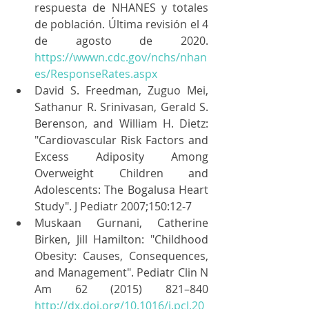
respuesta de NHANES y totales 
de población. Última revisión el 4 
de agosto de 2020. 
https://wwwn.cdc.gov/nchs/nhan
es/ResponseRates.aspx
David S. Freedman, Zuguo Mei, 
Sathanur R. Srinivasan, Gerald S. 
Berenson, and William H. Dietz: 
"Cardiovascular Risk Factors and 
Excess Adiposity Among 
Overweight Children and 
Adolescents: The Bogalusa Heart 
Study". J Pediatr 2007;150:12-7
Muskaan Gurnani, Catherine 
Birken, Jill Hamilton: "Childhood 
Obesity: Causes, Consequences, 
and Management". Pediatr Clin N 
Am 62 (2015) 821–840 
http://dx.doi.org/10.1016/j.pcl.20