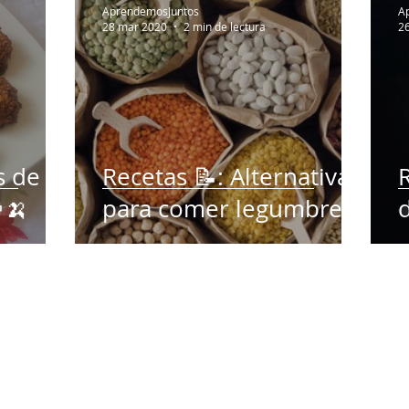
AprendemosJuntos
A
28 mar 2020
2 min de lectura
2
s de
Recetas 📝: Alternativas
🍌
para comer legumbres.