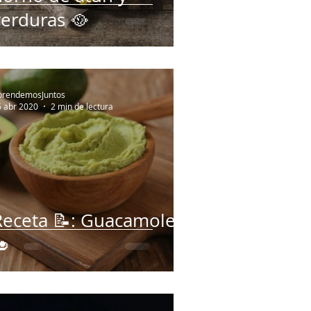
verduras 🥘
prendemosJuntos
6 abr 2020
2 min de lectura
Receta 📝: Guacamole
🥑