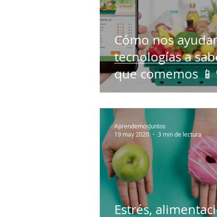
Cómo nos ayudan
tecnologías a sab
que comemos 📱
AprendemosJuntos
19 may 2020
3 min de lectura
Estrés, alimentac