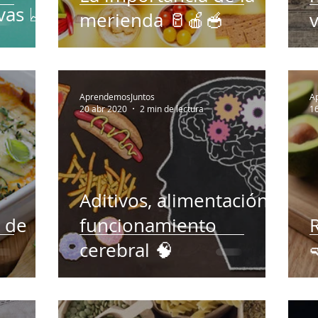
vas 📈
merienda 🥛🍎🥣
AprendemosJuntos
A
20 abr 2020
2 min de lectura
1
Aditivos, alimentación y
a de
funcionamiento
cerebral 🧠