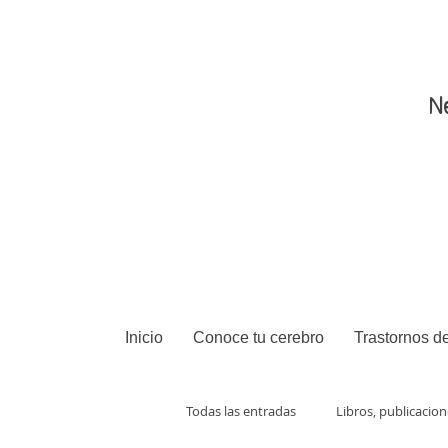
N
Inicio
Conoce tu cerebro
Trastornos de
Todas las entradas
Libros, publicacio