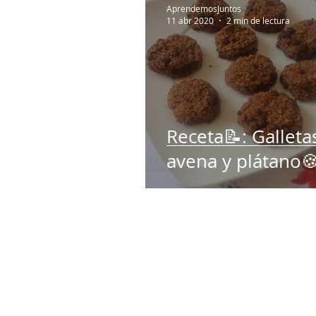
AprendemosJuntos
11 abr 2020
2 min de lectura
Receta📝: Galleta
avena y plátano