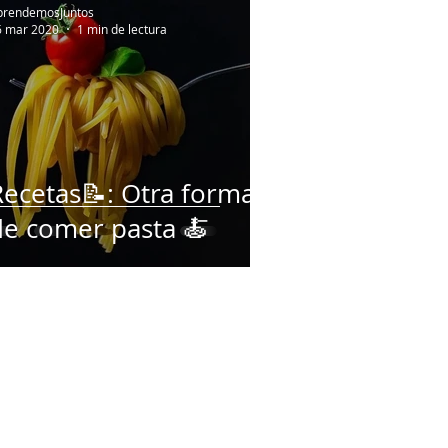
prendemosJuntos
6 mar 2020
1 min de lectura
Recetas📝: Otra forma
de comer pasta 🍝