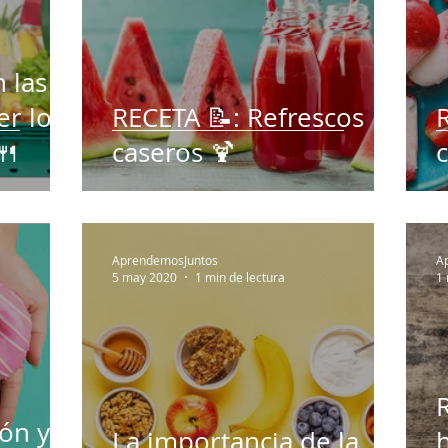
 las
er lo
RECETA 📝: Refrescos
🍴
caseros 🍹
AprendemosJuntos
A
5 may 2020
1 min de lectura
1
R
ión y
La importancia de la