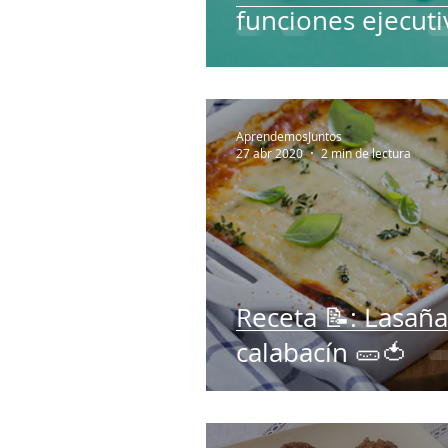
funciones ejecuti
AprendemosJuntos
27 abr 2020
2 min de lectura
Receta 📝: Lasañ
calabacín 🥒🍅