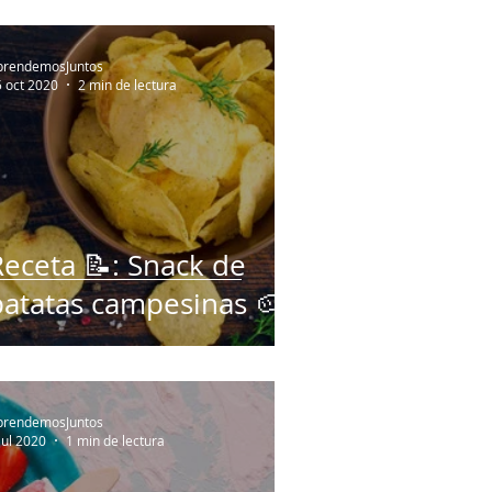
lidades motoras
Percepción
prendemosJuntos
 oct 2020
2 min de lectura
Mindfulness
ábitos saludables
Receta 📝: Snack de
patatas campesinas 🥔
el aprendizaje
prendemosJuntos
jul 2020
1 min de lectura