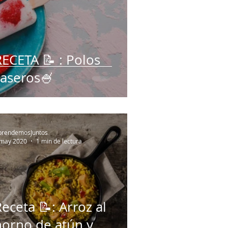
RECETA 📝 : Polos
caseros🍧
prendemosJuntos
 may 2020
1 min de lectura
eceta 📝: Arroz al
horno de atún y